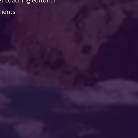
t coaching éditorial.
ients.