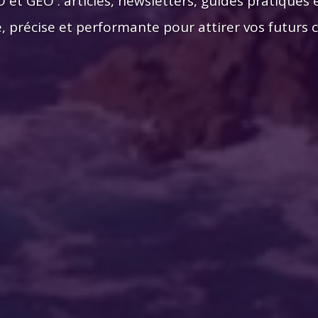
et GEO : articles, newsletters, guides pratiques e
 précise et performante pour attirer vos futurs cl